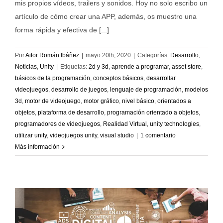
mis propios vídeos, trailers y sonidos. Hoy no solo escribo un
artículo de cómo crear una APP, además, os muestro una
forma rápida y efectiva de [...]
Por
Aitor Román Ibáñez
|
mayo 20th, 2020
|
Categorías:
Desarrollo
,
Noticias
,
Unity
|
Etiquetas:
2d y 3d
,
aprende a programar
,
asset store
,
básicos de la programación
,
conceptos básicos
,
desarrollar
videojuegos
,
desarrollo de juegos
,
lenguaje de programación
,
modelos
3d
,
motor de videojuego
,
motor gráfico
,
nivel básico
,
orientados a
objetos
,
plataforma de desarrollo
,
programación orientado a objetos
,
programadores de videojuegos
,
Realidad Virtual
,
unity technologies
,
utilizar unity
,
videojuegos unity
,
visual studio
|
1 comentario
Más información