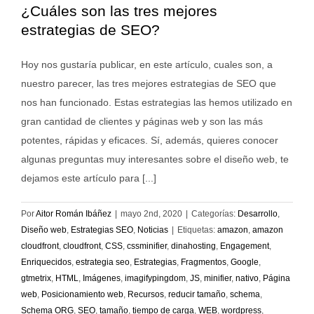
¿Cuáles son las tres mejores
estrategias de SEO?
Hoy nos gustaría publicar, en este artículo, cuales son, a
nuestro parecer, las tres mejores estrategias de SEO que
nos han funcionado. Estas estrategias las hemos utilizado en
gran cantidad de clientes y páginas web y son las más
potentes, rápidas y eficaces. Sí, además, quieres conocer
algunas preguntas muy interesantes sobre el diseño web, te
dejamos este artículo para [...]
Por
Aitor Román Ibáñez
|
mayo 2nd, 2020
|
Categorías:
Desarrollo
,
Diseño web
,
Estrategias SEO
,
Noticias
|
Etiquetas:
amazon
,
amazon
cloudfront
,
cloudfront
,
CSS
,
cssminifier
,
dinahosting
,
Engagement
,
Enriquecidos
,
estrategia seo
,
Estrategias
,
Fragmentos
,
Google
,
gtmetrix
,
HTML
,
Imágenes
,
imagifypingdom
,
JS
,
minifier
,
nativo
,
Página
web
,
Posicionamiento web
,
Recursos
,
reducir tamaño
,
schema
,
Schema ORG
,
SEO
,
tamaño
,
tiempo de carga
,
WEB
,
wordpress
,