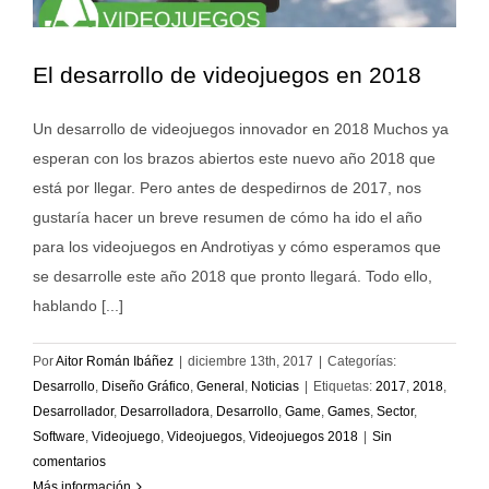
El desarrollo de videojuegos en 2018
Un desarrollo de videojuegos innovador en 2018 Muchos ya
esperan con los brazos abiertos este nuevo año 2018 que
está por llegar. Pero antes de despedirnos de 2017, nos
gustaría hacer un breve resumen de cómo ha ido el año
para los videojuegos en Androtiyas y cómo esperamos que
se desarrolle este año 2018 que pronto llegará. Todo ello,
hablando [...]
Por
Aitor Román Ibáñez
|
diciembre 13th, 2017
|
Categorías:
Desarrollo
,
Diseño Gráfico
,
General
,
Noticias
|
Etiquetas:
2017
,
2018
,
Desarrollador
,
Desarrolladora
,
Desarrollo
,
Game
,
Games
,
Sector
,
Software
,
Videojuego
,
Videojuegos
,
Videojuegos 2018
|
Sin
comentarios
Más información