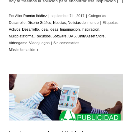
hoy te traemos la solución para encontrar esa inspiración [...]
Por
Aitor Román Ibáñez
|
septiembre 7th, 2017
|
Categorías:
Desarrollo
,
Diseño Gráfico
,
Noticias
,
Noticias del mundo
|
Etiquetas:
Activos
,
Desarrollo
,
idea
,
Ideas
,
Imaginación
,
Inspiración
,
Multiplataforma
,
Recursos
,
Software
,
UAS
,
Unity Asset Store
,
Videogame
,
Videojuegos
|
Sin comentarios
Más información