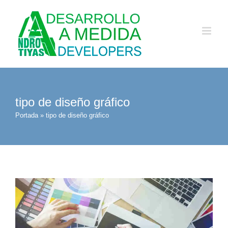
Saltar
al
contenido
tipo de diseño gráfico
Portada
»
tipo de diseño gráfico